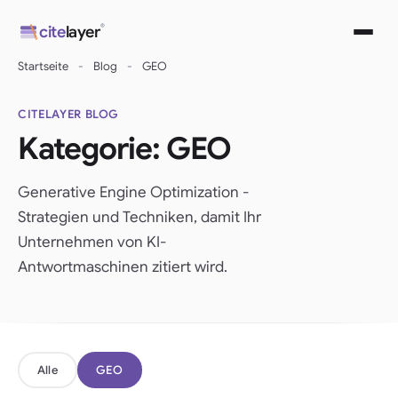
Direkt
®
cite
layer
zum
Inhalt
Startseite
-
Blog
-
GEO
wechseln
CITELAYER BLOG
Kategorie:
GEO
Generative Engine Optimization -
Strategien und Techniken, damit Ihr
Unternehmen von KI-
Antwortmaschinen zitiert wird.
Alle
GEO