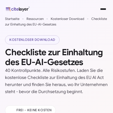
Direkt
®
cite
layer
zum
Inhalt
Startseite
-
Ressourcen
-
Kostenloser Download
-
Checkliste
wechseln
zur Einhaltung des EU-AI-Gesetzes
KOSTENLOSER DOWNLOAD
Checkliste zur Einhaltung
des EU-AI-Gesetzes
40 Kontrollpunkte. Alle Risikostufen. Laden Sie die
kostenlose Checkliste zur Einhaltung des EU AI Act
herunter und finden Sie heraus, wo Ihr Unternehmen
steht - bevor die Durchsetzung beginnt.
FREI - KEINE KOSTEN