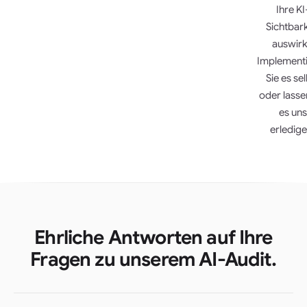
Ihre KI
Sichtbark
auswirk
Implement
Sie es se
oder lasse
es uns
erledige
Ehrliche Antworten auf Ihre
Fragen zu unserem AI-Audit.