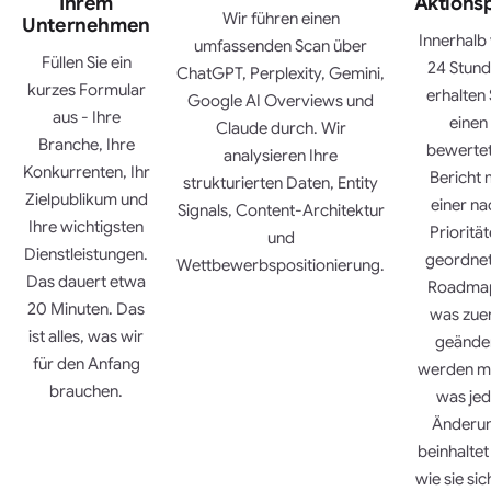
Ihrem
Aktions
Wir führen einen
Unternehmen
Innerhalb
umfassenden Scan über
Füllen Sie ein
24 Stun
ChatGPT, Perplexity, Gemini,
kurzes Formular
erhalten 
Google AI Overviews und
aus - Ihre
einen
Claude durch. Wir
Branche, Ihre
bewerte
analysieren Ihre
Konkurrenten, Ihr
Bericht 
strukturierten Daten, Entity
Zielpublikum und
einer na
Signals, Content-Architektur
Ihre wichtigsten
Prioritä
und
Dienstleistungen.
geordne
Wettbewerbspositionierung.
Das dauert etwa
Roadmap
20 Minuten. Das
was zue
ist alles, was wir
geände
für den Anfang
werden m
brauchen.
was je
Änderu
beinhaltet
wie sie sic