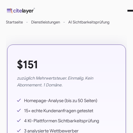
Direkt
®
cite
layer
zum
Inhalt
Startseite
-
Dienstleistungen
-
AI Sichtbarkeitsprüfung
wechseln
$151
zuzüglich Mehrwertsteuer. Einmalig. Kein
Abonnement. 1 Domäne.
Homepage-Analyse (bis zu 50 Seiten)
15+ echte Kundenanfragen getestet
4 KI-Plattformen Sichtbarkeitsprüfung
3 analysierte Wettbewerber