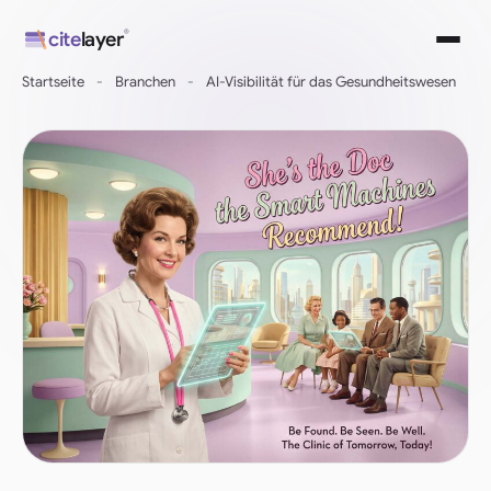
Direkt
®
cite
layer
zum
Inhalt
Startseite
-
Branchen
-
AI-Visibilität für das Gesundheitswesen
wechseln