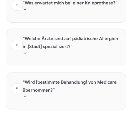
“Was erwartet mich bei einer Knieprothese?”
herunterladbares PDF.
Anfragen zur Verfahrenserläuterung sind eine große
Chance für AEO. Praktiken mit maßgeblichen
“Welche Ärzte sind auf pädiatrische Allergien
Antworten werden zur Quelle, die KI zitiert.
in [Stadt] spezialisiert?”
Für die Abfrage von Fachgebieten ist das Schema
"Arzt" mit der Kennzeichnung der Facharztausbildung
“Wird [bestimmte Behandlung] von Medicare
und der Krankenhauszugehörigkeit erforderlich.
übernommen?”
Abfragen zur Deckung und Kostentransparenz
nehmen rapide zu. Praxen mit strukturierter
Preisgestaltung werden zu KI-zitierten Quellen.